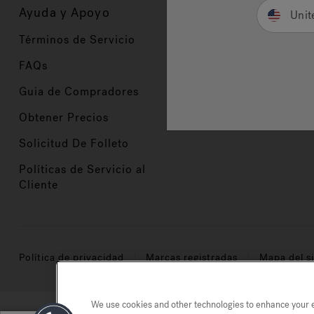
Ayuda y Apoyo
Propietarios
Unit
Términos de Servicio
Registración del Prod
FAQs
Manuales y Guías
Guia de Compradores
Manuales y guías de 
Obtener Precios
Comercio en Valor
Solicitud De Folleto
Políticas de Servicio al
Cliente
Política de privacidad
Marcas registradas
Mapa del si
We use cookies and other technologies to enhance your ex