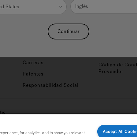
Nuestra Marca
Vendedor y So
Inglés
ed States
ucto
Sobre Nosotros
Conviértase en
Distribuidor
Hidroterapia
Continuar
Inicio de Sesión
baño
Asociaciones
Distribuidor
Nuestro Blog
Foco de Diseña
Carreras
Código de Cond
Proveedor
Patentes
Responsabilidad Social
tio
Accept All Cooki
perience, for analytics, and to show you relevant