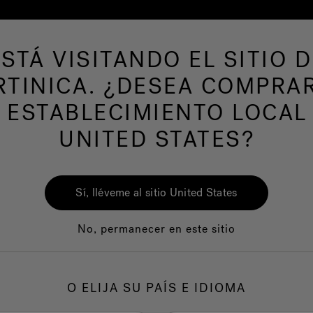
ESTÁ VISITANDO EL SITIO D
de hidromasaje
Más productos
Nuestra mar
TINICA. ¿DESEA COMPRA
 ESTABLECIMIENTO LOCAL
UNITED STATES?
Sí, lléveme al sitio United States
No, permanecer en este sitio
Calidad
Servicio al clie
O ELIJA SU PAÍS E IDIOMA