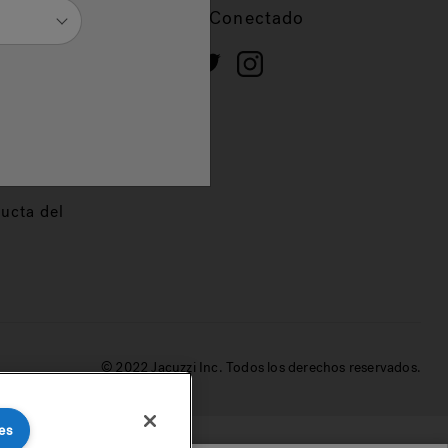
cios
Mantente Conectado
 de
dor
ucta del
© 2022 Jacuzzi Inc. Todos los derechos reservados.
es