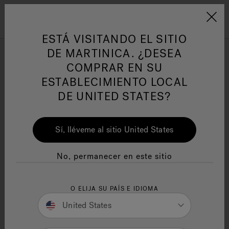
Jacuzzi&reg; Latin Am
ARTÍCULOS SOBRE TINAS DE
AR
Menú
A
ESTÁ VISITANDO EL SITIO
HIDROMASAJE
I
DE MARTINICA. ¿DESEA
COMPRAR EN SU
MEJORES TINAS DE
Responsabilidad Social
FA
ESTABLECIMIENTO LOCAL
HIDROMASAJE DE LUJO
DE UNITED STATES?
(HYDROPOOL, JACUZZI
SPAS, HOTSPRING)
Sí, lléveme al sitio United States
VENTAJAS, DESVENTAJAS
Manuales y Guías del Usuario
Re
Y MÁS
No, permanecer en este sitio
12 minutos de lectura
O ELIJA SU PAÍS E IDIOMA
United States