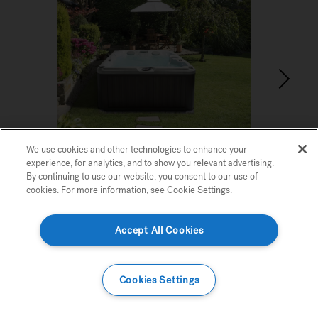
We use cookies and other technologies to enhance your
MAS POPULARES
Ar
experience, for analytics, and to show you relevant advertising.
By continuing to use our website, you consent to our use of
cookies. For more information, see Cookie Settings.
Usamos cookies y otras tecnologías para mejorar su experiencia, para análisis
y para mostrarle publicidad relevante. Si continúa utilizando nuestro sitio
1
2
3
4
web, acepta nuestro uso de cookies. Para obtener más información, consulte
Accept All Cookies
configuración de cookies.
Esencial
Plataforma
Marketing
Detalles
Cookies Settings
Explora Nuestros Productos
Confirmar Selección
Confirmar Todo