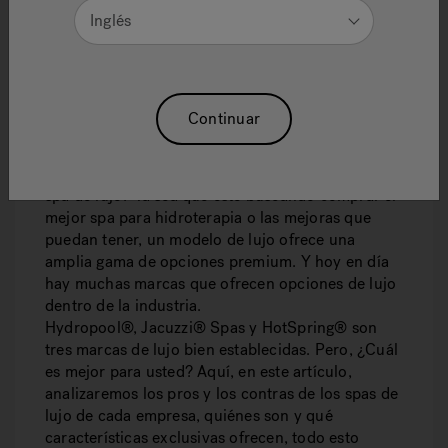
Inglés
Continuar
Con frecuencia nos preguntan: ¿cuál es el mejor
spa de lujo? Ya sea que esté buscando comprar el
mejor spa para hidroterapia o las mejoras que
puedan tener, un modelo de lujo ofrece una
amplia gama de opciones premium. Y hoy en día
hay muchas marcas que ofrecen opciones de lujo
dentro de la industria.
Hydropool®, Jacuzzi® Spas y HotSpring® son
tres marcas de lujo bien establecidas. Pero, ¿Cuál
es mejor para usted? Aquí, en este artículo,
analizaremos los pros y los contras de los spas de
lujo de cada empresa, quiénes son y qué
características exclusivas ofrecen, todo esto