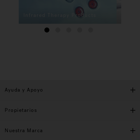
Infrared Therapy Products
Tina
1
2
3
4
5
Ayuda y Apoyo
Propietarios
Nuestra Marca