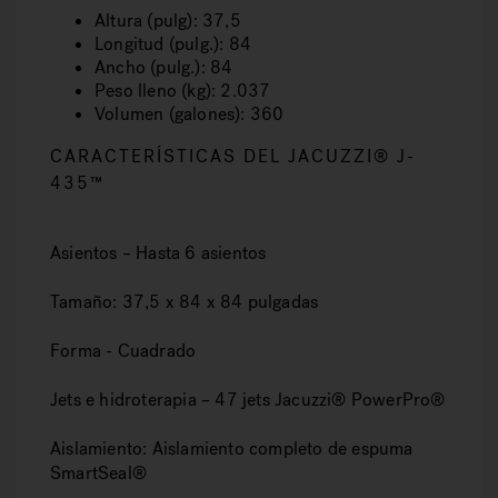
Altura
(pulg): 37,5
Longitud
(pulg.): 84
Ancho
(pulg.): 84
Peso lleno
(kg): 2.037
Volumen
(galones): 360
CARACTERÍSTICAS DEL JACUZZI® J-
435™
Asientos
– Hasta 6 asientos
Tamaño
: 37,5 x 84 x 84 pulgadas
Forma
- Cuadrado
Jets e hidroterapia
– 47 jets Jacuzzi® PowerPro®
Aislamiento
: Aislamiento completo de espuma
SmartSeal®