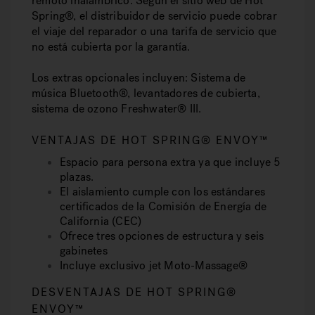
remoto inalámbrico. Según el sitio web de Hot
Spring®, el distribuidor de servicio puede cobrar
el viaje del reparador o una tarifa de servicio que
no está cubierta por la garantía.
Los extras opcionales incluyen:
Sistema de
música Bluetooth®, levantadores de cubierta,
sistema de ozono Freshwater® III.
VENTAJAS DE HOT SPRING® ENVOY™
Espacio para persona extra ya que incluye 5
plazas.
El aislamiento cumple con los estándares
certificados de la Comisión de Energía de
California (CEC)
Ofrece tres opciones de estructura y seis
gabinetes
Incluye exclusivo jet Moto-Massage®
DESVENTAJAS DE HOT SPRING®
ENVOY™