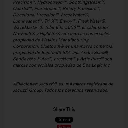
Precision™, Hydrostream™, Soothingstream™,
Quartet™, Footstream™, Rotary Precision™,
Directional Precision™, FreshWater®,
Luminescent™, Tri-X™, Envoy™, FreshWater®,
WaveMaster ®, SilentFlo 5000™, el calentador
No-Fault® y HighLife® son marcas comerciales
propiedad de Watkins Manufacturing
Corporation. Bluetooth® es una marca comercial
propiedad de Bluetooth SIG, Inc. Arctic Spas®,
SpaBoy® y Pulse™, FreeHeat™ y Artic Pure™ son
marcas comerciales propiedad de Spa Logic Inc
Afiliaciones: Jacuzzi® es una marca registrada de
Jacuzzi Group. Todos los derechos reservados.
Share This
Save