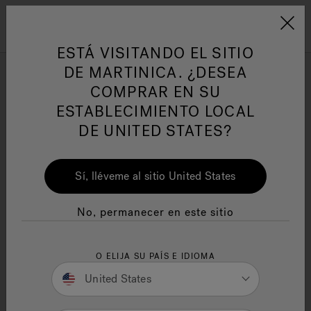
Jacuzzi&reg; Latin Am
ARTÍCULOS SOBRE TINAS DE
AR
Menú
A
ESTÁ VISITANDO EL SITIO
HIDROMASAJE
I
DE MARTINICA. ¿DESEA
COMPRAR EN SU
LAS MEJORES TINAS DE
Responsabilidad Social
FA
ESTABLECIMIENTO LOCAL
HIDROMASAJE DE
DE UNITED STATES?
TAMAÑO MEDIANO PARA 4
PERSONAS (LAS TRES
Sí, lléveme al sitio United States
MEJORES OPCIONES)
Manuales y Guías del Usuario
Re
Escrito por Erica Moir
No, permanecer en este sitio
17 minutos de lectura
O ELIJA SU PAÍS E IDIOMA
United States