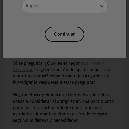
Inglés
Continuar
¿Está buscando una tina de hidromasaje de
tamaño pequeño a mediano que sea ideal para
una familia o un grupo pequeño?
Si se pregunta: ¿Cuál es el mejor
spa para 4
presonas
?
o ¿Qué tamaño de spa es mejor para
cuatro personas? Estamos aquí para ayudarle a
investigar la respuesta a estas preguntas.
Hay muchas opciones en el mercado y muchas
cosas a considerar al comprar un spa para cuatro
personas. Este artículo tiene como objetivo
ayudarlo a tomar la mejor decisión de compra,
según sus deseos y necesidades.