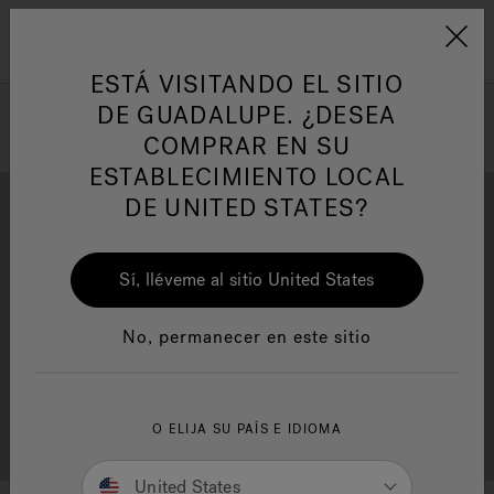
Jacuzzi&reg; Latin Am
ARTÍCULOS SOBRE TINAS DE
AR
Menú
A
HIDROMASAJE
I
ESTÁ VISITANDO EL SITIO
DE GUADALUPE. ¿DESEA
COMPRAR EN SU
Responsabilidad Social
FA
ESTABLECIMIENTO LOCAL
DE UNITED STATES?
Sí, lléveme al sitio United States
Descarga
Calidad
Manuales y Guías del Usuario
Re
No, permanecer en este sitio
Localizador de
O ELIJA SU PAÍS E IDIOMA
Servicio al cliente
distribuidores
United States