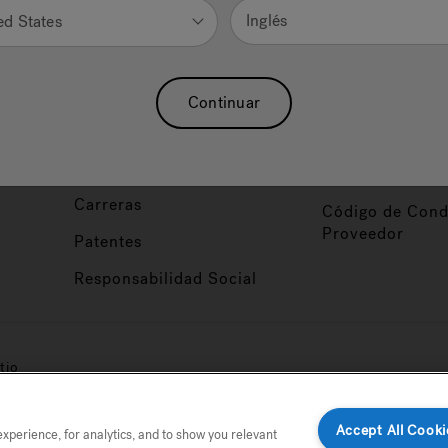
Nuestra Marca
Vendedor y So
Inglés
ed States
ucto
Sobre Nosotros
Conviértase en
Distribuidor
Hidroterapia
Continuar
Inicio de Sesión
baño
Asociaciones
Distribuidor
Nuestro Blog
Foco de Diseña
Carreras
Código de Cond
Proveedor
Patentes
Responsabilidad Social
tio
Accept All Cooki
perience, for analytics, and to show you relevant