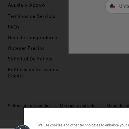
Ayuda y Apoyo
Propietarios
Unit
Términos de Servicio
Registración del Prod
FAQs
Manuales y Guías
Guia de Compradores
Manuales y guías de 
Obtener Precios
Comercio en Valor
Solicitud De Folleto
Políticas de Servicio al
Cliente
Política de privacidad
Marcas registradas
Mapa del si
We use cookies and other technologies to enhance your ex