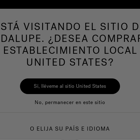
ESTÁ VISITANDO EL SITIO D
de hidromasaje
Más productos
Nuestra mar
DALUPE. ¿DESEA COMPRA
 ESTABLECIMIENTO LOCAL
UNITED STATES?
Sí, lléveme al sitio United States
No, permanecer en este sitio
Calidad
Servicio al clie
O ELIJA SU PAÍS E IDIOMA