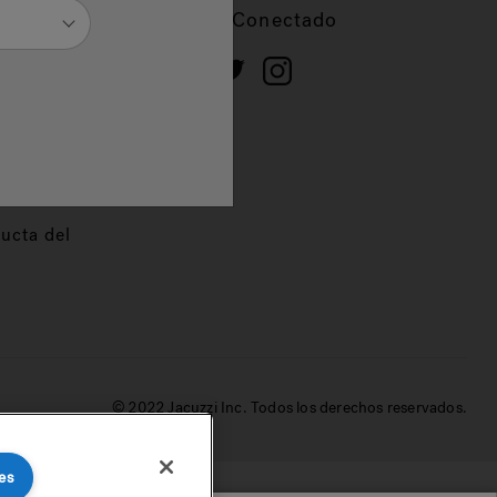
cios
Mantente Conectado
 de
dor
ucta del
© 2022 Jacuzzi Inc. Todos los derechos reservados.
es