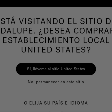
ESTÁ VISITANDO EL SITIO D
de hidromasaje
Más productos
Nuestra mar
DALUPE. ¿DESEA COMPRA
 ESTABLECIMIENTO LOCAL
UNITED STATES?
Sí, lléveme al sitio United States
No, permanecer en este sitio
Calidad
Servicio al clie
O ELIJA SU PAÍS E IDIOMA