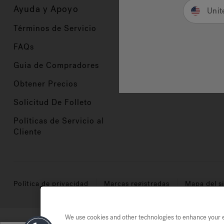
Ayuda y Apoyo
Propietarios
Unit
Términos de Servicio
Registración del Prod
FAQs
Manuales y Guías
Guia de Compradores
Manuales y guías de 
Obtener Precios
Comercio en Valor
Solicitud De Folleto
Políticas de Servicio al
Cliente
Política de privacidad
Marcas registradas
Mapa del si
We use cookies and other technologies to enhance your ex