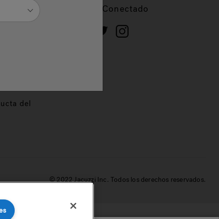
cios
Mantente Conectado
 de
dor
ucta del
© 2022 Jacuzzi Inc. Todos los derechos reservados.
es