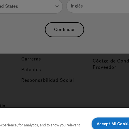
Nuestra Marca
Vendedor y So
Inglés
ed States
ucto
Sobre Nosotros
Conviértase en
Distribuidor
Hidroterapia
Continuar
Inicio de Sesión
baño
Asociaciones
Distribuidor
Nuestro Blog
Foco de Diseña
Carreras
Código de Cond
Proveedor
Patentes
Responsabilidad Social
tio
Accept All Cooki
perience, for analytics, and to show you relevant