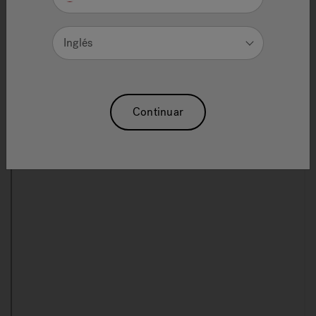
Registration
Inglés
Registering your hot tub will expedite communications
with Jacuzzi® Hot Tubs and will enable us to send you
important updates and special offers.
Continuar