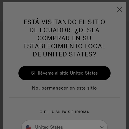
Jacuzzi&reg; Latin Am
Menú
ESTÁ VISITANDO EL SITIO
DE ECUADOR. ¿DESEA
COMPRAR EN SU
ESTABLECIMIENTO LOCAL
DE UNITED STATES?
Sí, lléveme al sitio United States
No, permanecer en este sitio
O ELIJA SU PAÍS E IDIOMA
Jacuzzi® Warranty
United States