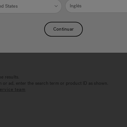
Inglés
ed States
Continuar
ne results.
on or ad, enter the search term or product ID as shown.
ervice team