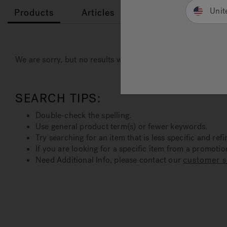
Unit
Products
Articles
We are sorry, but no results were found for:
SEARCH TIPS:
Double-check the spelling.
Use general product term(s) or fewer keywords.
Try searching for an item that is less specific and refi
If you are looking for a specific item from a promoti
Need Additional Info, please contact our
customer s