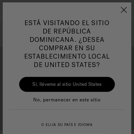
Jacuzzi&reg; Latin Am
ARTÍCULOS SOBRE TINAS DE
AR
Menú
A
HIDROMASAJE
I
ESTÁ VISITANDO EL SITIO
DE REPÚBLICA
DOMINICANA. ¿DESEA
Responsabilidad Social
FA
COMPRAR EN SU
ESTABLECIMIENTO LOCAL
DE UNITED STATES?
Descarga
Calidad
Sí, lléveme al sitio United States
Manuales y Guías del Usuario
Re
No, permanecer en este sitio
Localizador de
Servicio al cliente
distribuidores
O ELIJA SU PAÍS E IDIOMA