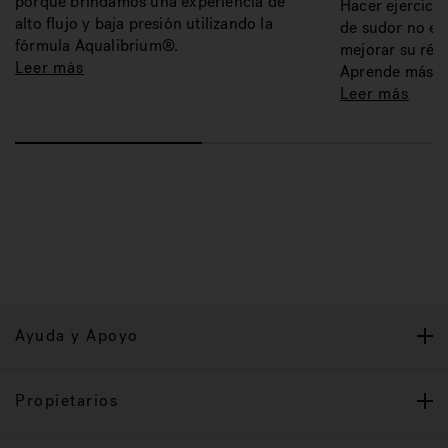
porque brindamos una experiencia de
Hacer ejercicio
alto flujo y baja presión utilizando la
de sudor no es
fórmula Aqualibrium®.
mejorar su régi
Leer más
Aprende más.
Leer más
Ayuda y Apoyo
Propietarios