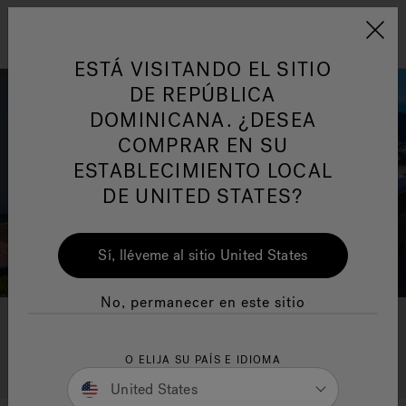
Jacuzzi&reg; Latin Am
ARTÍCULOS SOBRE TINAS DE
AR
Menú
A
ESTÁ VISITANDO EL SITIO
HIDROMASAJE
I
DE REPÚBLICA
DOMINICANA. ¿DESEA
Responsabilidad Social
FA
COMPRAR EN SU
ESTABLECIMIENTO LOCAL
DE UNITED STATES?
Sí, lléveme al sitio United States
Manuales y Guías del Usuario
Re
No, permanecer en este sitio
Buying a Hot Tub 101
O ELIJA SU PAÍS E IDIOMA
United States