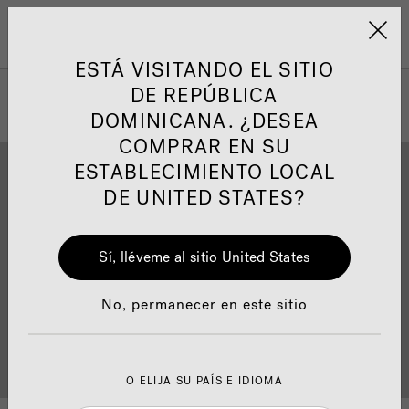
Jacuzzi&reg; Latin Am
ARTÍCULOS SOBRE TINAS DE
AR
Menú
A
HIDROMASAJE
I
ESTÁ VISITANDO EL SITIO
DE REPÚBLICA
DOMINICANA. ¿DESEA
Responsabilidad Social
FA
COMPRAR EN SU
ESTABLECIMIENTO LOCAL
DE UNITED STATES?
Descarga
Calidad
Sí, lléveme al sitio United States
Manuales y Guías del Usuario
Re
No, permanecer en este sitio
Localizador de
Servicio al cliente
distribuidores
O ELIJA SU PAÍS E IDIOMA