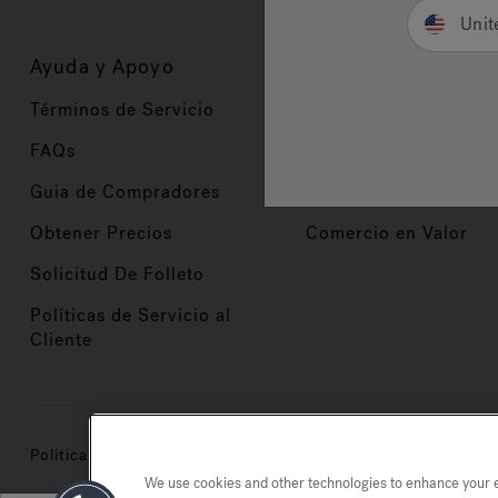
Unit
Ayuda y Apoyo
Propietarios
Términos de Servicio
Registración del Prod
FAQs
Manuales y Guías
Guia de Compradores
Manuales y guías de 
Obtener Precios
Comercio en Valor
Solicitud De Folleto
Políticas de Servicio al
Cliente
Política de privacidad
Marcas registradas
Mapa del si
We use cookies and other technologies to enhance your ex