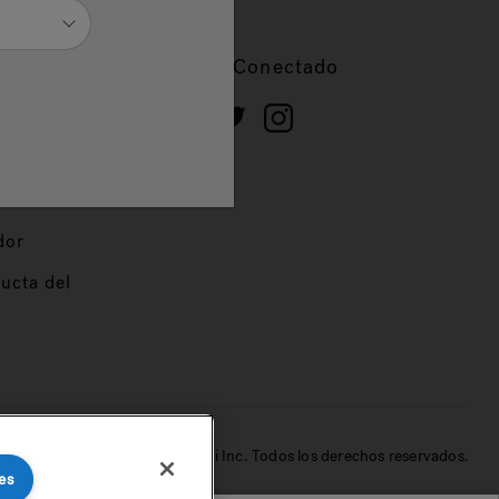
cios
Mantente Conectado
 de
dor
ucta del
© 2022 Jacuzzi Inc. Todos los derechos reservados.
es