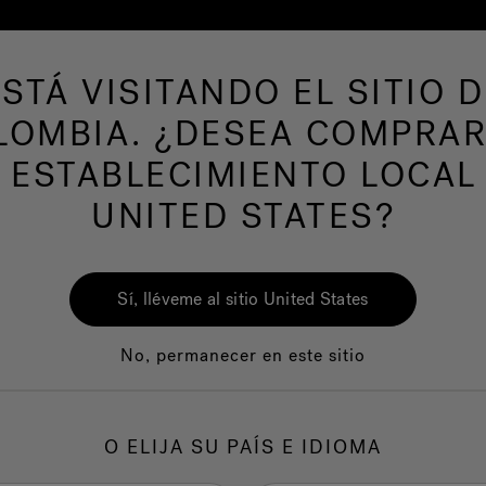
ESTÁ VISITANDO EL SITIO D
LOMBIA. ¿DESEA COMPRAR
AS DE NATACION
Nuestra marca
Centro del
 ESTABLECIMIENTO LOCAL
UNITED STATES?
Sí, lléveme al sitio United States
No, permanecer en este sitio
Calidad
Servicio al clie
O ELIJA SU PAÍS E IDIOMA