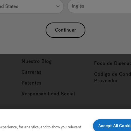
Inglés
ed States
Nuestra Marca
Vendedor y So
ucto
Sobre Nosotros
Conviértase en
Continuar
Distribuidor
Hidroterapia
Inicio de Sesión
baño
Asociaciones
Distribuidor
Nuestro Blog
Foco de Diseña
Carreras
Código de Cond
Proveedor
Patentes
Responsabilidad Social
tio
Accept All Cooki
perience, for analytics, and to show you relevant