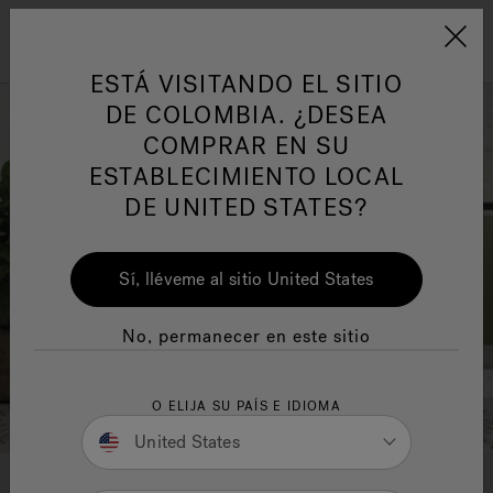
Jacuzzi&reg; Latin Am
ARTÍCULOS SOBRE TINAS DE
AR
Menú
A
ESTÁ VISITANDO EL SITIO
HIDROMASAJE
I
DE COLOMBIA. ¿DESEA
COMPRAR EN SU
Responsabilidad Social
FA
ESTABLECIMIENTO LOCAL
DE UNITED STATES?
Sí, lléveme al sitio United States
Manuales y Guías del Usuario
Re
No, permanecer en este sitio
O ELIJA SU PAÍS E IDIOMA
United States
CALIDAD