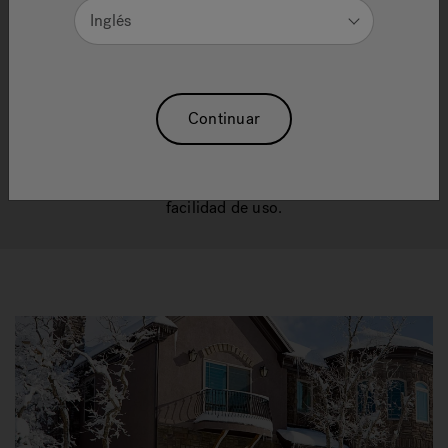
Inglés
Los productos Jacuzzi® están diseñados para
ofrecer confiabilidad, tanto en áreas internas como
Continuar
externas. Desde la calidad de nuestros materiales
hasta el perfecto equilibrio entre forma y
funcionalidad, nuestros productos representan
décadas de innovación, diseño, rendimiento y
facilidad de uso.