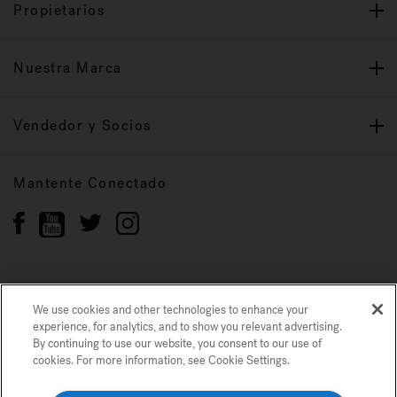
Propietarios
Nuestra Marca
Vendedor y Socios
Mantente Conectado
Política de privacidad
Marcas registradas
We use cookies and other technologies to enhance your
Mapa del sitio
experience, for analytics, and to show you relevant advertising.
By continuing to use our website, you consent to our use of
cookies. For more information, see Cookie Settings.
© 2022 Jacuzzi Inc. Todos los derechos reservados.
Usamos cookies y otras tecnologías para mejorar su experiencia, para análisis
y para mostrarle publicidad relevante. Si continúa utilizando nuestro sitio
web, acepta nuestro uso de cookies. Para obtener más información, consulte