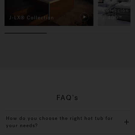
Colección d
J-LX® Collection
J-400™
FAQ's
How do you choose the right hot tub for
your needs?