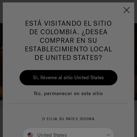
Jacuzzi&reg; Latin Am
ARTÍCULOS SOBRE TINAS DE
AR
Menú
A
HIDROMASAJE
I
ESTÁ VISITANDO EL SITIO
DE COLOMBIA. ¿DESEA
COMPRAR EN SU
Responsabilidad Social
FA
ESTABLECIMIENTO LOCAL
DE UNITED STATES?
Sí, lléveme al sitio United States
Manuales y Guías del Usuario
Re
No, permanecer en este sitio
O ELIJA SU PAÍS E IDIOMA
Your wellness means the
world to us
United States