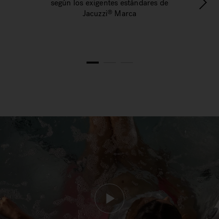
según los exigentes estándares de
e
Jacuzzi
Marca
®
1
2
3