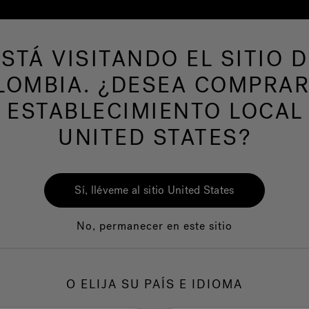
ESTÁ VISITANDO EL SITIO D
LOMBIA. ¿DESEA COMPRAR
AS DE NATACION
Nuestra marca
Centro del
 ESTABLECIMIENTO LOCAL
UNITED STATES?
Sí, lléveme al sitio United States
p to some of the following issues.
No, permanecer en este sitio
r Code Type
O ELIJA SU PAÍS E IDIOMA