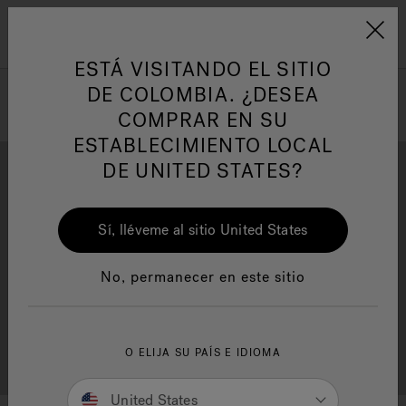
Jacuzzi&reg; Latin Am
ARTÍCULOS SOBRE TINAS DE
AR
Menú
A
HIDROMASAJE
I
ESTÁ VISITANDO EL SITIO
DE COLOMBIA. ¿DESEA
COMPRAR EN SU
Responsabilidad Social
FA
ESTABLECIMIENTO LOCAL
DE UNITED STATES?
Sí, lléveme al sitio United States
Descarga
Calidad
Manuales y Guías del Usuario
Re
No, permanecer en este sitio
Localizador de
O ELIJA SU PAÍS E IDIOMA
Servicio al cliente
distribuidores
United States