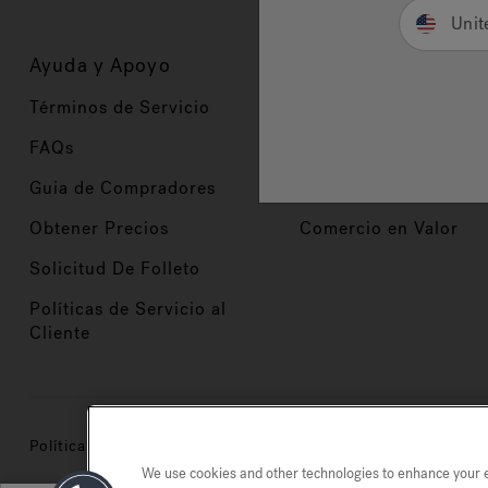
Unit
Ayuda y Apoyo
Propietarios
Términos de Servicio
Registración del Prod
FAQs
Manuales y Guías
Guia de Compradores
Manuales y guías de 
Obtener Precios
Comercio en Valor
Solicitud De Folleto
Políticas de Servicio al
Cliente
Política de privacidad
Marcas registradas
Mapa del si
We use cookies and other technologies to enhance your ex