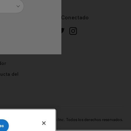
cios
Mantente Conectado
 de
dor
ucta del
© 2022 Jacuzzi Inc. Todos los derechos reservados.
es