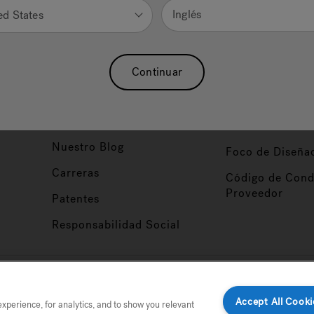
Inglés
ed States
Nuestra Marca
Vendedor y So
ucto
Sobre Nosotros
Conviértase en
Continuar
Distribuidor
Hidroterapia
Inicio de Sesión
baño
Asociaciones
Distribuidor
Nuestro Blog
Foco de Diseña
Carreras
Código de Cond
Proveedor
Patentes
Responsabilidad Social
tio
Accept All Cooki
perience, for analytics, and to show you relevant