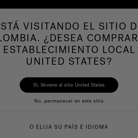
ESTÁ VISITANDO EL SITIO D
LOMBIA. ¿DESEA COMPRAR
AS DE NATACION
Nuestra marca
Centro del
 ESTABLECIMIENTO LOCAL
UNITED STATES?
Sí, lléveme al sitio United States
No, permanecer en este sitio
Calidad
Servicio al clie
O ELIJA SU PAÍS E IDIOMA