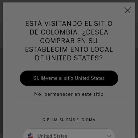
Jacuzzi&reg; Latin Am
ARTÍCULOS SOBRE TINAS DE
AR
Menú
A
HIDROMASAJE
I
ESTÁ VISITANDO EL SITIO
DE COLOMBIA. ¿DESEA
COMPRAR EN SU
Responsabilidad Social
FA
ESTABLECIMIENTO LOCAL
DE UNITED STATES?
Sí, lléveme al sitio United States
Descarga
Calidad
Manuales y Guías del Usuario
Re
No, permanecer en este sitio
Localizador de
O ELIJA SU PAÍS E IDIOMA
Servicio al cliente
distribuidores
United States