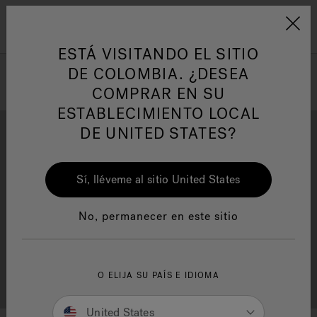
Jacuzzi&reg; Latin Am
ARTÍCULOS SOBRE TINAS DE
AR
Menú
A
HIDROMASAJE
I
ESTÁ VISITANDO EL SITIO
DE COLOMBIA. ¿DESEA
COMPRAR EN SU
Responsabilidad Social
FA
ESTABLECIMIENTO LOCAL
DE UNITED STATES?
Sí, lléveme al sitio United States
Descarga
Calidad
Manuales y Guías del Usuario
Re
No, permanecer en este sitio
Localizador de
O ELIJA SU PAÍS E IDIOMA
Servicio al cliente
distribuidores
United States