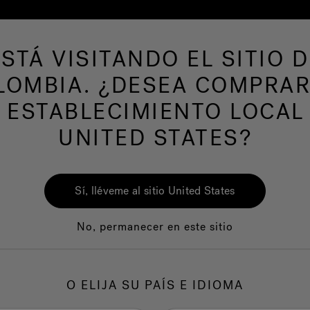
ESTÁ VISITANDO EL SITIO D
LOMBIA. ¿DESEA COMPRAR
AS DE NATACION
Nuestra marca
Centro del
 ESTABLECIMIENTO LOCAL
UNITED STATES?
Sí, lléveme al sitio United States
No, permanecer en este sitio
Calidad
Servicio al clie
O ELIJA SU PAÍS E IDIOMA