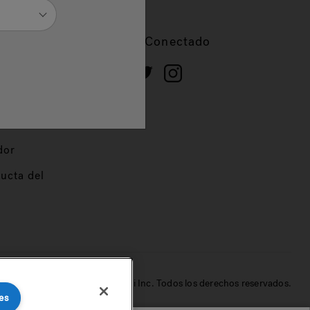
cios
Mantente Conectado
 de
dor
ucta del
© 2022 Jacuzzi Inc. Todos los derechos reservados.
es