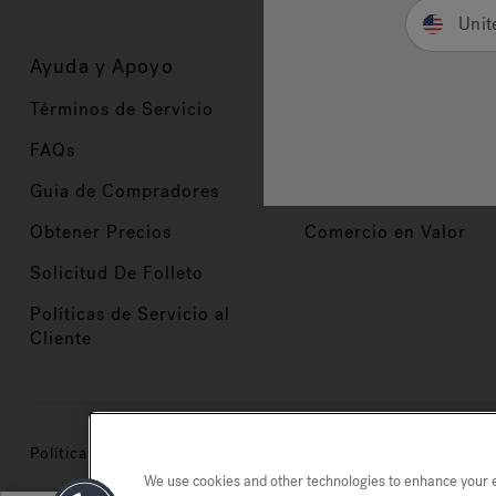
Unit
Ayuda y Apoyo
Propietarios
Términos de Servicio
Registración del Prod
FAQs
Manuales y Guías
Guia de Compradores
Manuales y guías de 
Obtener Precios
Comercio en Valor
Solicitud De Folleto
Políticas de Servicio al
Cliente
Política de privacidad
Marcas registradas
Mapa del si
We use cookies and other technologies to enhance your ex