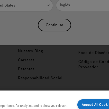
Inglés
ed States
Nuestra Marca
Vendedor y So
ucto
Sobre Nosotros
Conviértase en
Continuar
Distribuidor
Hidroterapia
Inicio de Sesión
baño
Asociaciones
Distribuidor
Nuestro Blog
Foco de Diseña
Carreras
Código de Cond
Proveedor
Patentes
Responsabilidad Social
tio
Accept All Cooki
perience, for analytics, and to show you relevant