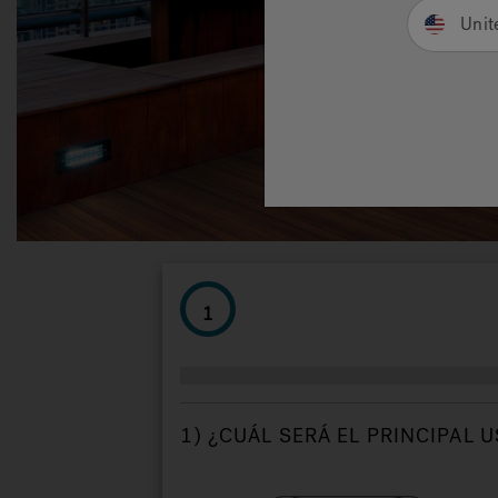
Unit
1
1) ¿CUÁL SERÁ EL PRINCIPAL