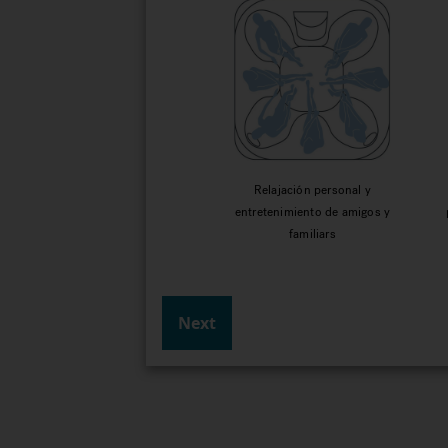
Relajación personal y
entretenimiento de amigos y
familiars
Next