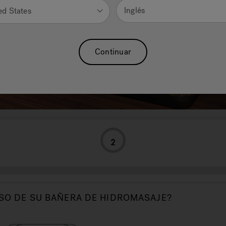
Inglés
ed States
Continuar
2
 USO DE SU BAÑERA DE HIDROMASAJE?