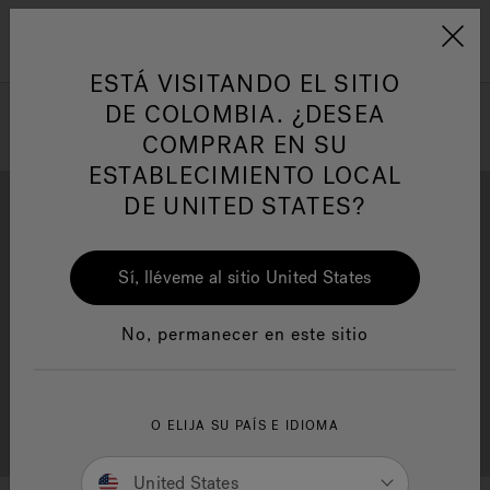
Jacuzzi&reg; Latin Am
ARTÍCULOS SOBRE TINAS DE
AR
Menú
A
HIDROMASAJE
I
ESTÁ VISITANDO EL SITIO
DE COLOMBIA. ¿DESEA
COMPRAR EN SU
Responsabilidad Social
FA
ESTABLECIMIENTO LOCAL
DE UNITED STATES?
Sí, lléveme al sitio United States
Descarga
Calidad
Manuales y Guías del Usuario
Re
No, permanecer en este sitio
Localizador de
O ELIJA SU PAÍS E IDIOMA
Servicio al cliente
distribuidores
United States