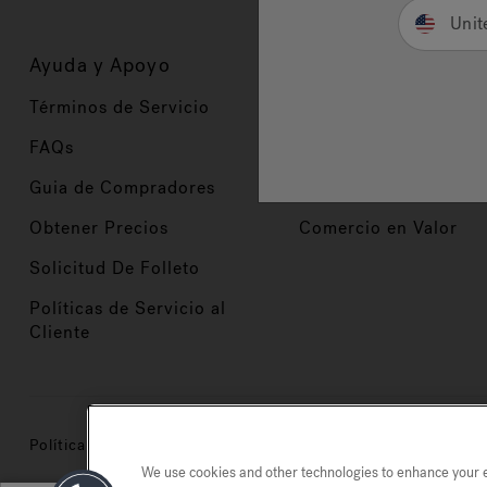
Unit
Ayuda y Apoyo
Propietarios
Términos de Servicio
Registración del Prod
FAQs
Manuales y Guías
Guia de Compradores
Manuales y guías de 
Obtener Precios
Comercio en Valor
Solicitud De Folleto
Políticas de Servicio al
Cliente
Política de privacidad
Marcas registradas
Mapa del si
We use cookies and other technologies to enhance your ex