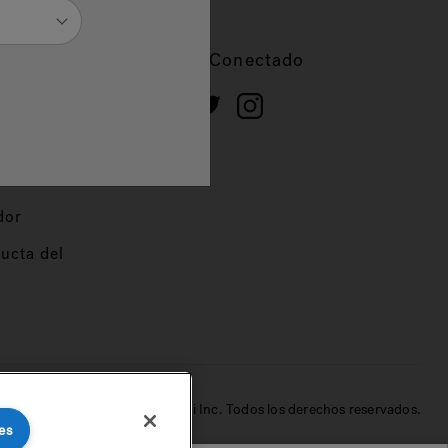
cios
Mantente Conectado
 de
dor
ucta del
© 2022 Jacuzzi Inc. Todos los derechos reservados.
es