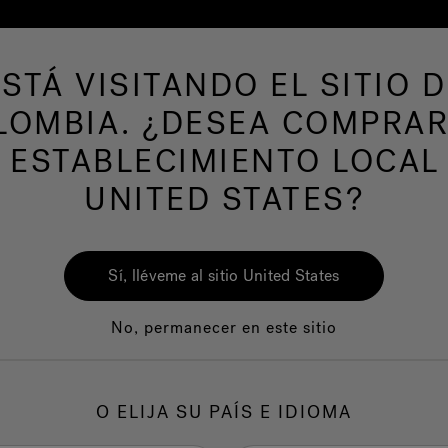
ESTÁ VISITANDO EL SITIO D
LOMBIA. ¿DESEA COMPRAR
AS DE NATACION
Nuestra marca
Centro del
 ESTABLECIMIENTO LOCAL
UNITED STATES?
Sí, lléveme al sitio United States
No, permanecer en este sitio
Calidad
Servicio al clie
O ELIJA SU PAÍS E IDIOMA