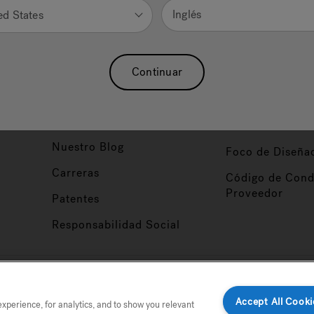
Inglés
ed States
Nuestra Marca
Vendedor y So
ucto
Sobre Nosotros
Conviértase en
Continuar
Distribuidor
Hidroterapia
Inicio de Sesión
baño
Asociaciones
Distribuidor
Nuestro Blog
Foco de Diseña
Carreras
Código de Cond
Proveedor
Patentes
Responsabilidad Social
tio
Accept All Cooki
perience, for analytics, and to show you relevant