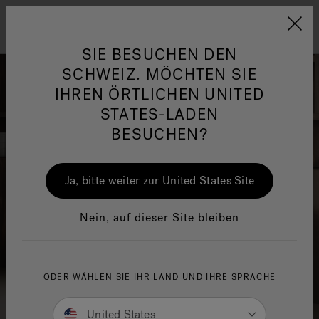
Jacuzzi&reg; EMEA
Menü
SIE BESUCHEN DEN
SCHWEIZ. MÖCHTEN SIE
IHREN ÖRTLICHEN UNITED
STATES-LADEN
BESUCHEN?
her
One Page
Ja
Ja, bitte weiter zur United States Site
Jacuzzi® Sensational
Wellness™
In
Nein, auf dieser Site bleiben
ODER WÄHLEN SIE IHR LAND UND IHRE SPRACHE
United States