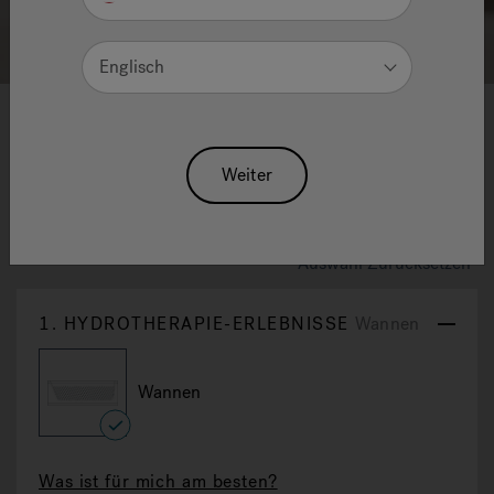
Englisch
1
2
3
4
5
6
7
8
9
10
Dalma: Moderne Eck-
Weiter
Badewanne
Auswahl Zurücksetzen
1.
HYDROTHERAPIE-ERLEBNISSE
Wannen
Wannen
selected
Was ist für mich am besten?