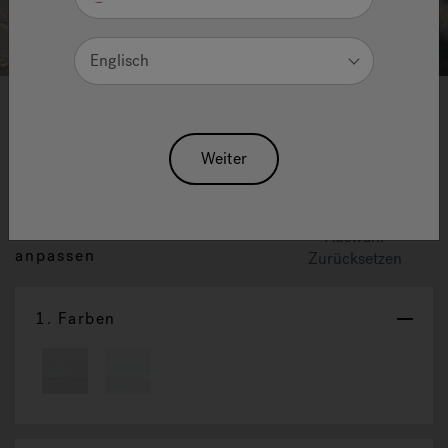
Englisch
1
2
3
4
5
6
7
8
Virtus Whirlpool Spa: Die
Weiter
Exzellenz Der Wassermassage
Diesen Spa individuell
Auswahl
anpassen
Zurücksetzen
1.
Farben