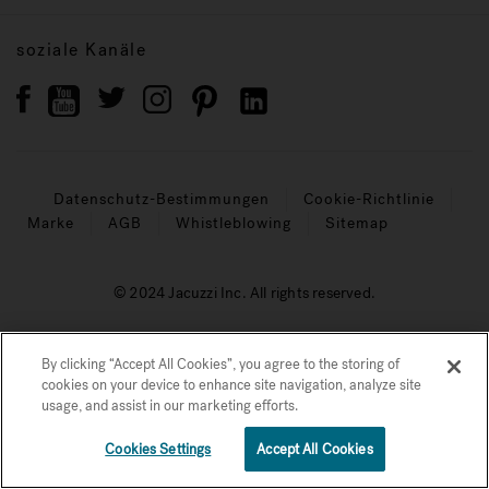
soziale Kanäle
Datenschutz-Bestimmungen
Cookie-Richtlinie
Marke
AGB
Whistleblowing
Sitemap
© 2024 Jacuzzi Inc. All rights reserved.
By clicking “Accept All Cookies”, you agree to the storing of
cookies on your device to enhance site navigation, analyze site
usage, and assist in our marketing efforts.
€€€€
Preis Auf Anfrage
Cookies Settings
Accept All Cookies