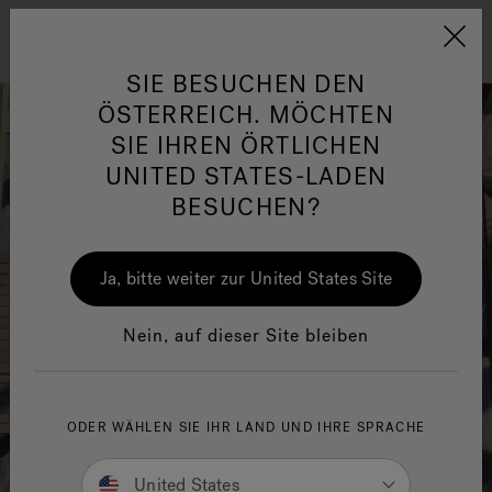
Jacuzzi&reg; EMEA
Menü
SIE BESUCHEN DEN
ÖSTERREICH. MÖCHTEN
SIE IHREN ÖRTLICHEN
UNITED STATES-LADEN
BESUCHEN?
her
One Page
Ja
Ja, bitte weiter zur United States Site
Jacuzzi® Sensational
Wellness™
In
Nein, auf dieser Site bleiben
ODER WÄHLEN SIE IHR LAND UND IHRE SPRACHE
United States