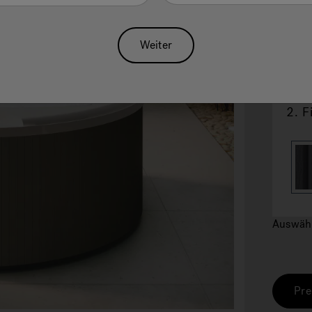
Weiter
2.
F
Auswäh
Pre