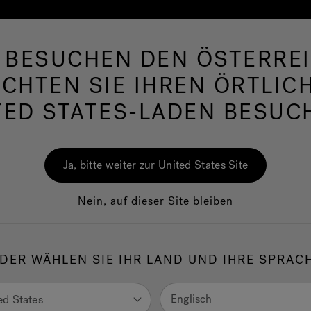
E BESUCHEN DEN ÖSTERREI
rlpool
Swim Spas
Bad
Wellness
Jac
CHTEN SIE IHREN ÖRTLIC
TED STATES-LADEN BESUC
Ali
Whi
Ja, bitte weiter zur United States Site
Und
Nein, auf dieser Site bleiben
Dies
anpa
DER WÄHLEN SIE IHR LAND UND IHRE SPRAC
1.
F
Englisch
ed States