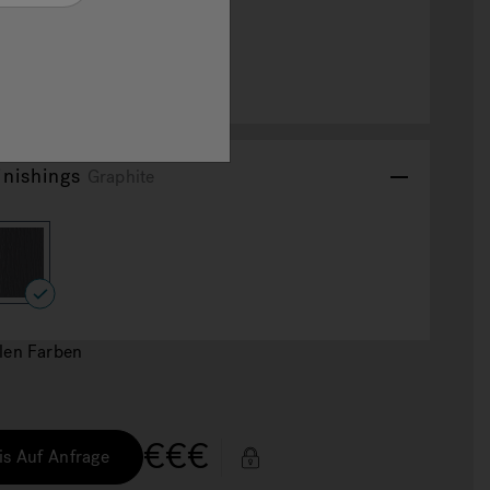
inishings
Graphite
selected
len Farben
€€€
is Auf Anfrage