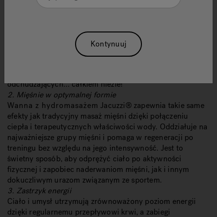
zaznaczyć, że nie schudniesz 10 kg poprzez zwykłe
zanurzenie
w
minibasenie z hydromasażem
.
Jednak gdy
ciepło wystarczająco podniesie temperaturę ciała,
organizm zareaguje poceniem, aby ją obniżyć. Podczas
Kontynuuj
tego procesu wydalane są płyny, głównie woda. Zatem w
świetle nauki gorąca kąpiel w wannie z hydromasażem
może być uzupełnieniem innych codziennych zabiegów
odchudzających… całkiem nieźle!
2. Mięśnie w optymalnej formie
Wanna z hydromasażem
Jacuzzi® zapewnia takie same
efekty jak tradycyjny masaż mięśni dzięki połączeniu
ciepła i terapeutycznych właściwości wody. Oddziałuje na
najważniejsze grupy mięśni i pomaga w regeneracji po
treningu bez względu na jego intensywność. Jest to
świetny sposób, aby odprężyć ciało po aktywności
fizycznej i zapobiec naderwaniom mięśni, jak i innym
dokuczliwym urazom związanym ze sportem.
3. Zastrzyk energii
C
iało i umysł utrzymują zrównoważony poziom energii
dzięki regularnemu przepływowi krwi, a zabiegi