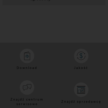
Download
Jakość
Znajdź centrum
Znajdź sprzedawcę
serwisowe