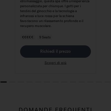
idromassaggio, questa spa offre un'esperienza
i
personalizzata per chiunque. I getti per i
c
tendini del ginocchio e la tecnologia a
i
infrarossi e luce rossa per la schiena
favoriscono un rilassamento profondo e il
recupero muscolare.
€€€€€
9 Seats
Richiedi il prezzo
Scopri di più
1
2
3
4
5
6
7
8
9
10
11
12
13
DOMANDE FREQUENTI