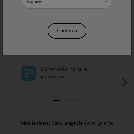
Inglese
L’app per spa idromassaggio
più intuitiva e ricca di
Continua
funzionalità disponibile sul
mercato.
Controllo totale
ovunque
1
2
3
Mobile Users: Click Image Below to Enlarge