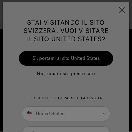
Jacuzzi&reg; EMEA
Menu
STAI VISITANDO IL SITO
SVIZZERA. VUOI VISITARE
IL SITO UNITED STATES?
Sì, portami al sito United States
One Page
Ja
No, rimani su questo sito
Trova la struttura Sensational
Wellness™
Te
O SCEGLI IL TUO PAESE E LA LINGUA
SmartTub
®
United States