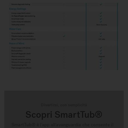
Divertirsi, con semplicità
Scopri SmartTub®
SmartTub® è l'app all'avanguardia che consente il