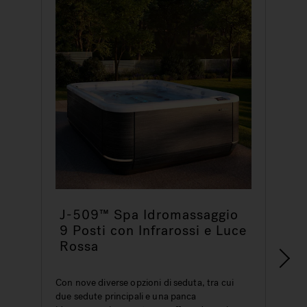
J-509™ Spa Idromassaggio
9 Posti con Infrarossi e Luce
Rossa
Con nove diverse opzioni di seduta, tra cui
A
due sedute principali e una panca
d