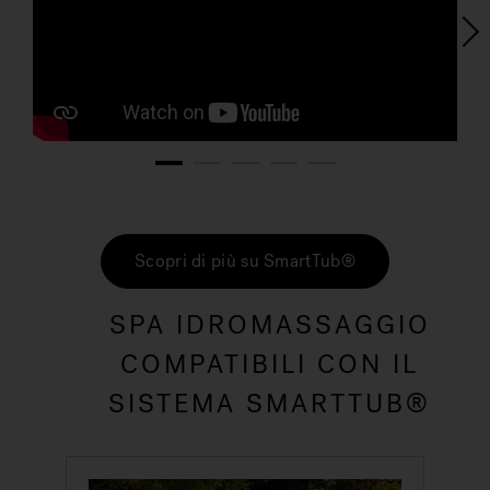
1
2
3
4
5
Scopri di più su SmartTub®
SPA IDROMASSAGGIO
COMPATIBILI CON IL
SISTEMA SMARTTUB®