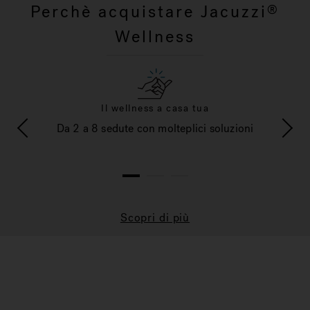
Perchè acquistare Jacuzzi
®
Wellness
Il wellness a casa tua
’uso e
Da 2 a 8 sedute con molteplici soluzioni
Dimen
1
2
3
Scopri di più