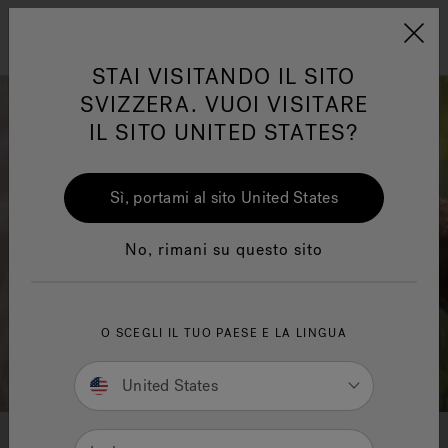
Jacuzzi&reg; EMEA
Menu
STAI VISITANDO IL SITO
SVIZZERA. VUOI VISITARE
IL SITO UNITED STATES?
Sì, portami al sito United States
One Page
Ja
No, rimani su questo sito
Trova la struttura Sensational
Wellness™
Te
O SCEGLI IL TUO PAESE E LA LINGUA
United States