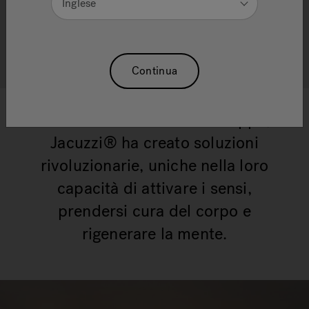
Inglese
L' arte del benessere
Scopri i prodotti Wellness
Continua
In decenni di ricerca e sviluppo,
Jacuzzi® ha creato soluzioni
rivoluzionarie, uniche nella loro
capacità di attivare i sensi,
prendersi cura del corpo e
rigenerare la mente.