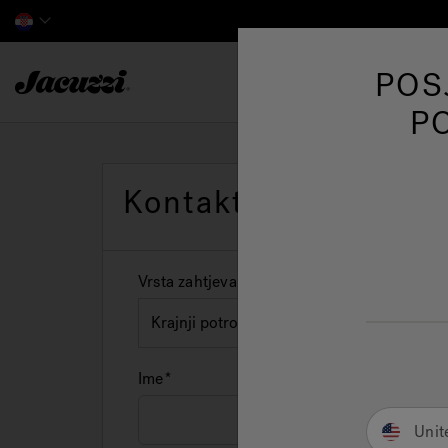
Jacuzzi&reg; EMEA
POS
Hidromasažne ka
P
Kontaktirajte nas
Vrsta zahtjeva
Ime
Unit