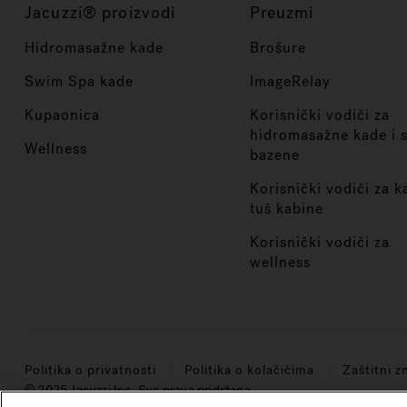
Jacuzzi® proizvodi
Preuzmi
Hidromasažne kade
Brošure
Swim Spa kade
ImageRelay
Kupaonica
Korisnički vodiči za
hidromasažne kade i 
Wellness
bazene
Korisnički vodiči za k
tuš kabine
Korisnički vodiči za
wellness
Politika o privatnosti
Politika o kolačićima
Zaštitni z
© 2025 Jacuzzi Inc. Sva prava pridržana.