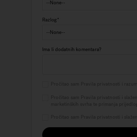
Razlog
Ima li dodatnih komentara?
Pročitao sam Pravila privatnosti i razu
Pročitao sam Pravila privatnosti i slaže
marketinških svrha te primanja prijedlo
Pročitao sam Pravila privatnosti i slaž