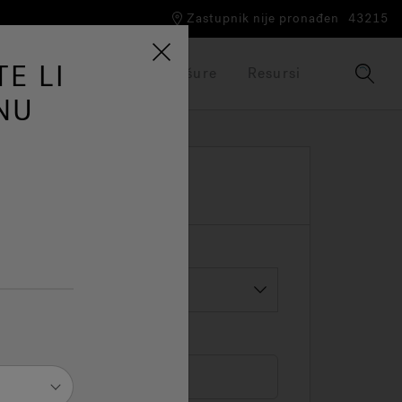
Zastupnik nije pronađen
43215
E LI
Naša robna marka
Brošure
Resursi
NU