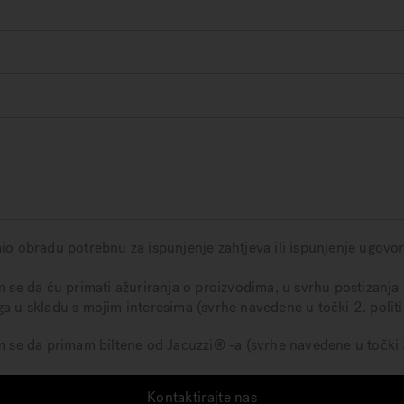
mio obradu potrebnu za ispunjenje zahtjeva ili ispunjenje ugovo
m se da ću primati ažuriranja o proizvodima, u svrhu postizanja 
ga u skladu s mojim interesima (svrhe navedene u točki 2. politi
em se da primam biltene od Jacuzzi® -a (svrhe navedene u točki 3
Kontaktirajte nas