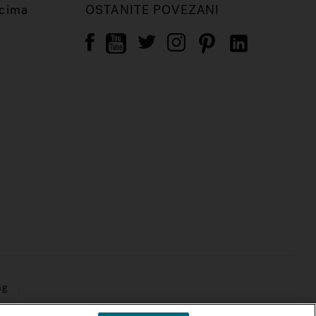
icima
OSTANITE POVEZANI
ng