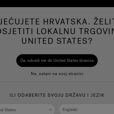
JEĆUJETE HRVATSKA. ŽELIT
de
Swim Spas bazeni
Kade
Wellness
OSJETITI LOKALNU TRGOVI
UNITED STATES?
Da, odvedi me do United States stranice
Ne, ostani na ovoj stranici
ILI ODABERITE SVOJU DRŽAVU I JEZIK
Engleski
ed States