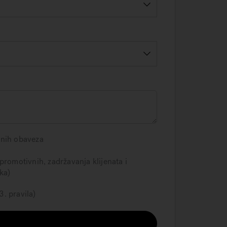
rnih obaveza
promotivnih, zadržavanja klijenata i
ka)
. pravila)