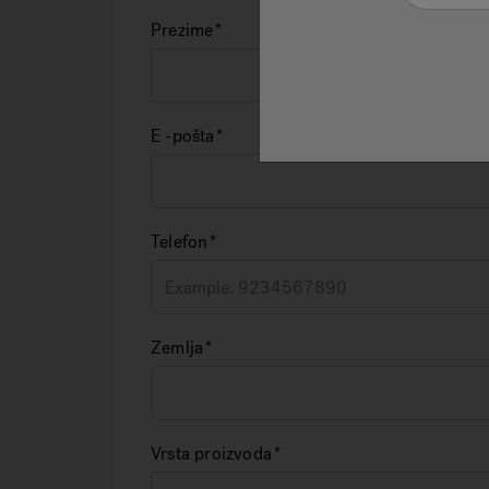
Prezime
E -pošta
Telefon
Zemlja
Vrsta proizvoda