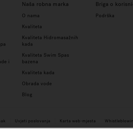
Naša robna marka
Briga o korisn
O nama
Podrška
Kvaliteta
Kvaliteta Hidromasažnih
spa
kada
Kvaliteta Swim Spas
ade i
bazena
Kvaliteta kada
Obrada vode
Blog
nak
Uvjeti poslovanja
Karta web-mjesta
Whistleblowi