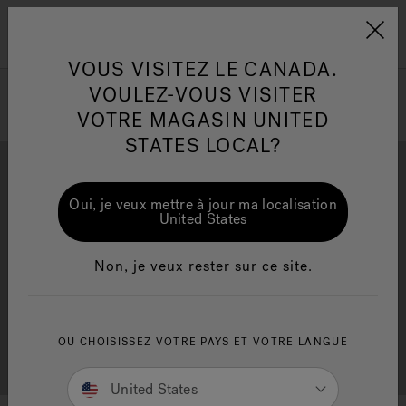
Jacuzzi&reg; Canada
Conseils pour l'entretien de
Co
Menu
l'eau
l'
VOUS VISITEZ LE CANADA.
VOULEZ-VOUS VISITER
ion
VOTRE MAGASIN UNITED
Articles sur l'infrarouge
Ar
STATES LOCAL?
Oui, je veux mettre à jour ma localisation
United States
Brochure Gratuite
Financement
Non, je veux rester sur ce site.
OU CHOISISSEZ VOTRE PAYS ET VOTRE LANGUE
Consultation Gratuite
Trouver un Magasin
United States