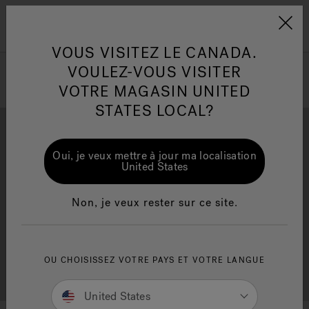
Jacuzzi&reg; Canada
Conseils pour l'entretien de
Co
Menu
l'eau
l'
VOUS VISITEZ LE CANADA.
VOULEZ-VOUS VISITER
ion
VOTRE MAGASIN UNITED
Articles sur l'infrarouge
Ar
STATES LOCAL?
Oui, je veux mettre à jour ma localisation
United States
Brochure Gratuite
Financement
Non, je veux rester sur ce site.
OU CHOISISSEZ VOTRE PAYS ET VOTRE LANGUE
Consultation Gratuite
Trouver un Magasin
United States