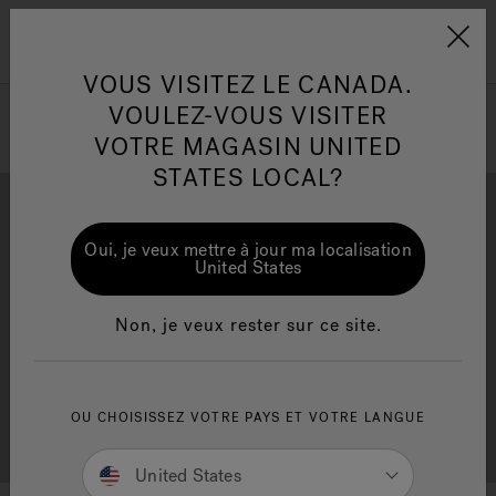
Jacuzzi&reg; Canada
Conseils pour l'entretien de
Co
Menu
l'eau
l'
VOUS VISITEZ LE CANADA.
VOULEZ-VOUS VISITER
VOTRE MAGASIN UNITED
Articles sur l'infrarouge
Ar
STATES LOCAL?
Oui, je veux mettre à jour ma localisation
United States
Brochure Gratuite
Financement
Non, je veux rester sur ce site.
OU CHOISISSEZ VOTRE PAYS ET VOTRE LANGUE
Consultation Gratuite
Trouver un Magasin
United States