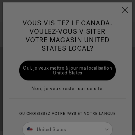
Jacuzzi&reg; Canada
Conseils pour l'entretien de
Co
Menu
l'eau
l'
VOUS VISITEZ LE CANADA.
VOULEZ-VOUS VISITER
ion
VOTRE MAGASIN UNITED
Articles sur l'infrarouge
Ar
STATES LOCAL?
Oui, je veux mettre à jour ma localisation
United States
Brochure Gratuite
Financement
Non, je veux rester sur ce site.
OU CHOISISSEZ VOTRE PAYS ET VOTRE LANGUE
Consultation Gratuite
Trouver un Magasin
United States