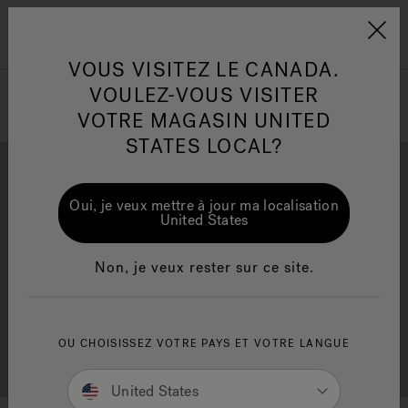
Jacuzzi&reg; Canada
Conseils pour l'entretien de
Co
Menu
l'eau
l'
VOUS VISITEZ LE CANADA.
VOULEZ-VOUS VISITER
ion
VOTRE MAGASIN UNITED
Articles sur l'infrarouge
Ar
STATES LOCAL?
Oui, je veux mettre à jour ma localisation
United States
Brochure Gratuite
Financement
Non, je veux rester sur ce site.
OU CHOISISSEZ VOTRE PAYS ET VOTRE LANGUE
Consultation Gratuite
Trouver un Magasin
United States