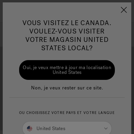
Jacuzzi&reg; Canada
Conseils pour l'entretien de
Co
Menu
l'eau
l'
VOUS VISITEZ LE CANADA.
VOULEZ-VOUS VISITER
ion
VOTRE MAGASIN UNITED
Articles sur l'infrarouge
Ar
STATES LOCAL?
Oui, je veux mettre à jour ma localisation
United States
Brochure Gratuite
Financement
Non, je veux rester sur ce site.
OU CHOISISSEZ VOTRE PAYS ET VOTRE LANGUE
Consultation Gratuite
Trouver un Magasin
United States