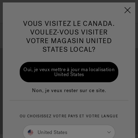
Jacuzzi&reg; Canada
Conseils pour l'entretien de
Co
Menu
l'eau
l'
VOUS VISITEZ LE CANADA.
VOULEZ-VOUS VISITER
ion
VOTRE MAGASIN UNITED
Articles sur l'infrarouge
Ar
STATES LOCAL?
Oui, je veux mettre à jour ma localisation
United States
Brochure Gratuite
Financement
Non, je veux rester sur ce site.
OU CHOISISSEZ VOTRE PAYS ET VOTRE LANGUE
Consultation Gratuite
Trouver un Magasin
United States