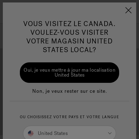
Jacuzzi&reg; Canada
Conseils pour l'entretien de
Co
Menu
l'eau
l'
VOUS VISITEZ LE CANADA.
VOULEZ-VOUS VISITER
ion
VOTRE MAGASIN UNITED
Articles sur l'infrarouge
Ar
STATES LOCAL?
Oui, je veux mettre à jour ma localisation
United States
Brochure Gratuite
Financement
Non, je veux rester sur ce site.
OU CHOISISSEZ VOTRE PAYS ET VOTRE LANGUE
Consultation Gratuite
Trouver un Magasin
United States