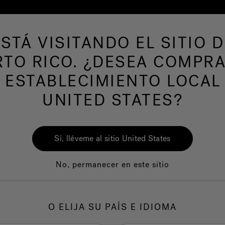
ESTÁ VISITANDO EL SITIO D
 productos
SPAS DE NATACION
Nuestra m
RTO RICO. ¿DESEA COMPRA
 ESTABLECIMIENTO LOCAL
UNITED STATES?
DE NATACIÓN DE C
Sí, lléveme al sitio United States
No, permanecer en este sitio
señados para ofrecer confiabilidad, tanto en áreas internas co
 perfecto equilibrio entre forma y funcionalidad, nuestros pro
innovación, diseño, rendimiento y facilidad de uso.
O ELIJA SU PAÍS E IDIOMA