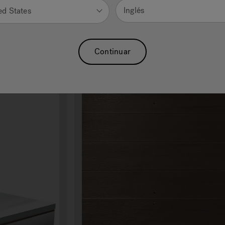
Inglés
ed States
Continuar