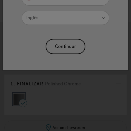
Inglés
1
2
Mincio® Widespread Lavatory
Continuar
Faucet Polished Chrome
Reajuste La Selección
1.
FINALIZAR
Polished Chrome
selected
Ver en showroom