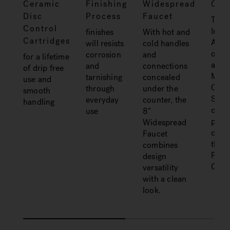
Ceramic
Finishing
Widespread
Cert
Disc
Process
Faucet
The
Control
Inter
finishes
With hot and
Cartridges
Asso
will resists
cold handles
of P
corrosion
and
for a lifetime
and
and
connections
of drip free
Mech
tarnishing
concealed
use and
Offic
through
under the
smooth
Shie
everyday
counter, the
handling
certi
use
8”
prod
Widespread
comp
Faucet
the 
combines
Plum
design
Code
versatility
with a clean
look.