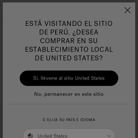
Jacuzzi&reg; Latin Am
ARTÍCULOS SOBRE TINAS DE
AR
Menú
A
HIDROMASAJE
I
ESTÁ VISITANDO EL SITIO
DE PERÚ. ¿DESEA
COMPRAR EN SU
Responsabilidad Social
FA
ESTABLECIMIENTO LOCAL
DE UNITED STATES?
Sí, lléveme al sitio United States
Manuales y Guías del Usuario
Re
No, permanecer en este sitio
O ELIJA SU PAÍS E IDIOMA
United States