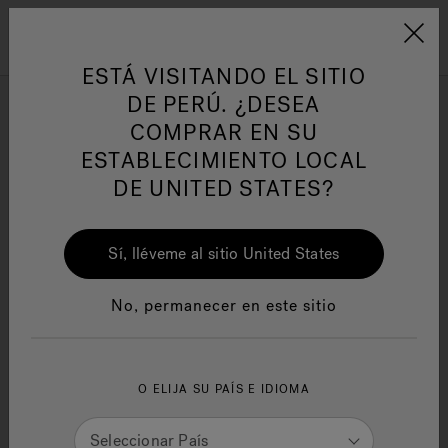
Jacuzzi&reg; Latin Am
ARTÍCULOS SOBRE TINAS DE
AR
Menú
A
HIDROMASAJE
I
ESTÁ VISITANDO EL SITIO
DE PERÚ. ¿DESEA
Showrooms de
Jacuzzi
COMPRAR EN SU
cerca
de usted
Responsabilidad Social
FA
ESTABLECIMIENTO LOCAL
DE UNITED STATES?
Cambiar ubicación
Sí, lléveme al sitio United States
Manuales y Guías del Usuario
Re
No, permanecer en este sitio
United States
Adelante
O ELIJA SU PAÍS E IDIOMA
Seleccionar País
Refinar resultados de búsqueda