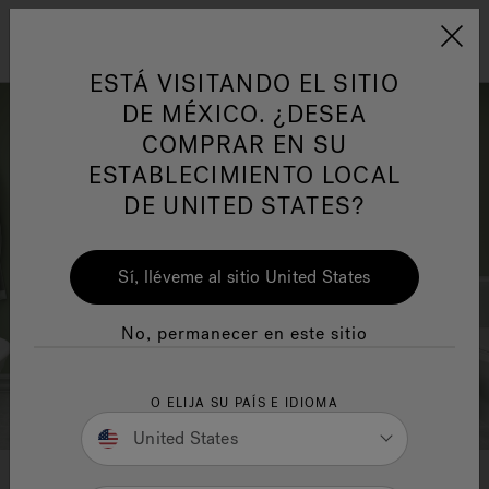
Jacuzzi&reg; Latin Am
ARTÍCULOS SOBRE TINAS DE
AR
Menú
A
ESTÁ VISITANDO EL SITIO
HIDROMASAJE
I
DE MÉXICO. ¿DESEA
COMPRAR EN SU
Responsabilidad Social
FA
ESTABLECIMIENTO LOCAL
DE UNITED STATES?
Sí, lléveme al sitio United States
Manuales y Guías del Usuario
Re
No, permanecer en este sitio
O ELIJA SU PAÍS E IDIOMA
United States