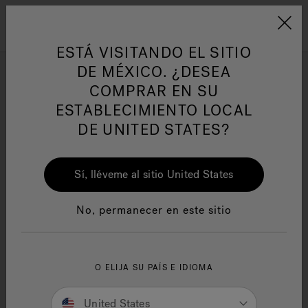
Jacuzzi&reg; Latin Am
ARTÍCULOS SOBRE TINAS DE
AR
Menú
A
HIDROMASAJE
I
ESTÁ VISITANDO EL SITIO
DE MÉXICO. ¿DESEA
Shop All Bathroom
COMPRAR EN SU
Responsabilidad Social
FA
Accessories
ESTABLECIMIENTO LOCAL
DE UNITED STATES?
Sí, lléveme al sitio United States
Manuales y Guías del Usuario
Re
No, permanecer en este sitio
SEARCH TIPS:
Double-check the spelling.
Use general product term(s) or fewer keywords.
Try searching for an item that is less specific
O ELIJA SU PAÍS E IDIOMA
and refine results.
If you are looking for a specific item from a
United States