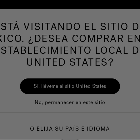
ESTÁ VISITANDO EL SITIO D
ICO. ¿DESEA COMPRAR E
AS DE NATACION
Nuestra marca
Centro del
ESTABLECIMIENTO LOCAL D
UNITED STATES?
Tinas Primo
Sí, lléveme al sitio United States
No, permanecer en este sitio
lección Primo®, solo disponible en Lowe's, se ha convertido en
ita de costa a costa. Escoja entre una variedad de opciones de e
O ELIJA SU PAÍS E IDIOMA
 de instalación y experiencias de hidroterapia. Estará encantad
uevas características, entre las que se incluyen las bases