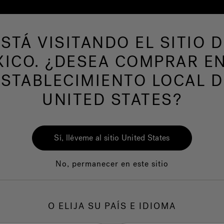
ESTÁ VISITANDO EL SITIO D
ICO. ¿DESEA COMPRAR E
AS DE NATACION
Nuestra marca
Centro del
ESTABLECIMIENTO LOCAL D
UNITED STATES?
Tina climatizada
Sí, lléveme al sitio United States
No, permanecer en este sitio
O ELIJA SU PAÍS E IDIOMA