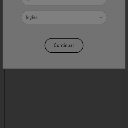
Registration
Inglés
Registering your hot tub will expedite communications
with Jacuzzi® Hot Tubs and will enable us to send you
important updates and special offers.
Continuar