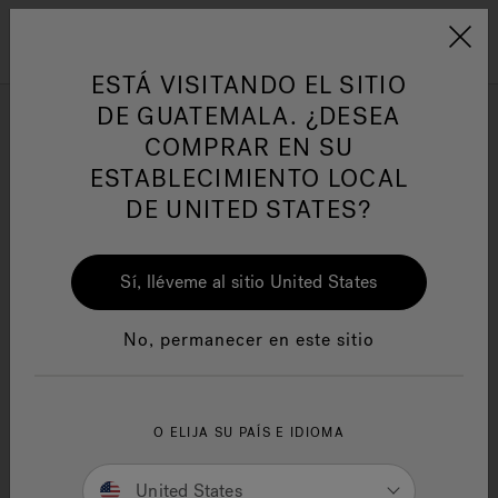
Jacuzzi&reg; Latin Am
ARTÍCULOS SOBRE TINAS DE
AR
Menú
A
HIDROMASAJE
I
ESTÁ VISITANDO EL SITIO
DE GUATEMALA. ¿DESEA
COMPRAR EN SU
Responsabilidad Social
FA
ESTABLECIMIENTO LOCAL
DE UNITED STATES?
Sí, lléveme al sitio United States
Manuales y Guías del Usuario
Re
No, permanecer en este sitio
O ELIJA SU PAÍS E IDIOMA
Jacuzzi® Warranty
United States