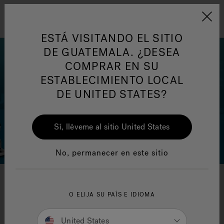
Jacuzzi&reg; Latin Am
ARTÍCULOS SOBRE TINAS DE
AR
Menú
A
HIDROMASAJE
I
ESTÁ VISITANDO EL SITIO
DE GUATEMALA. ¿DESEA
COMPRAR EN SU
Responsabilidad Social
FA
ESTABLECIMIENTO LOCAL
DE UNITED STATES?
Sí, lléveme al sitio United States
Manuales y Guías del Usuario
Re
No, permanecer en este sitio
Preguntas Frecuentes
O ELIJA SU PAÍS E IDIOMA
United States