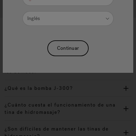
Search All FAQ's
Inglés
Preguntas frecuentes acerca de
tinas de hidromasaje
Continuar
¿Cómo revolucionó Jacuzzi la industria de
las bombas?
¿Qué es la bomba J-300?
¿Cuánto cuesta el funcionamiento de una
tina de hidromasaje?
¿Son difíciles de mantener las tinas de