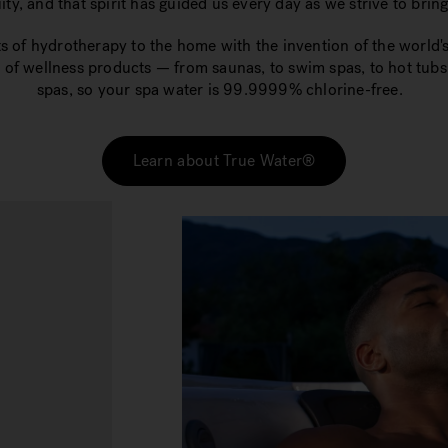
ty, and that spirit has guided us every day as we strive to brin
ts of hydrotherapy to the home with the invention of the world's
 of wellness products — from saunas, to swim spas, to hot tub
spas, so your spa water is 99.9999% chlorine-free.
Learn about True Water®