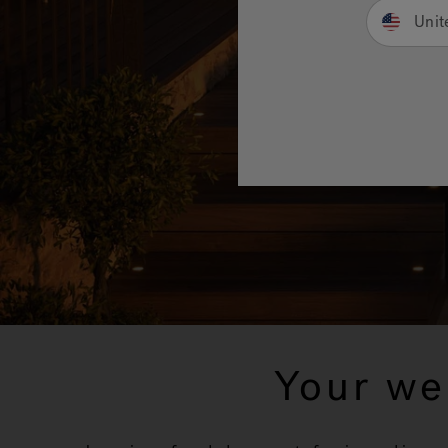
Unit
Your we