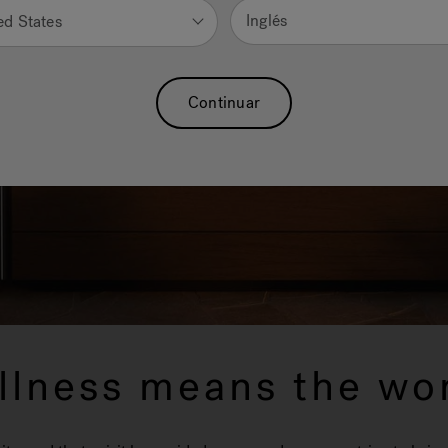
Inglés
ed States
Continuar
llness means the wor