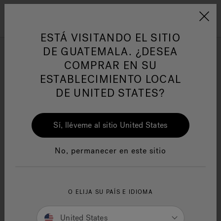
Jacuzzi&reg; Latin Am
ARTÍCULOS SOBRE TINAS DE
AR
Menú
A
HIDROMASAJE
I
ESTÁ VISITANDO EL SITIO
DE GUATEMALA. ¿DESEA
Alivio natural del estrés
COMPRAR EN SU
Responsabilidad Social
FA
ESTABLECIMIENTO LOCAL
DE UNITED STATES?
La clave para maximizar la relajación y minimizar el
estrés es aprender a aquietar la mente. Se pueden
encontrar maneras fáciles de aliviar el estrés en un
Sí, lléveme al sitio United States
Jacuzzi
®
Manuales y Guías del Usuario
Re
No, permanecer en este sitio
O ELIJA SU PAÍS E IDIOMA
United States