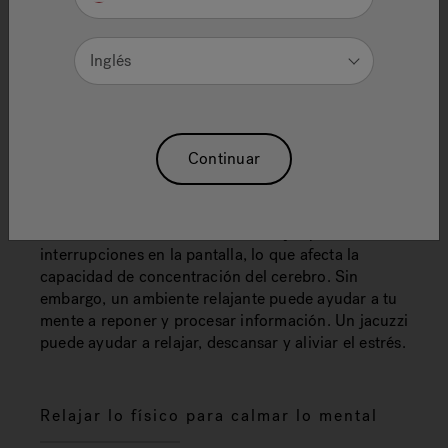
Inglés
Continuar
La mayoría de los trabajadores pasan cinco
semanas completas al año lidiando con
distracciones como alertas, mensajes y otras
interrupciones en la pantalla, lo que afecta la
capacidad de concentración del cerebro. Sin
embargo, un ambiente relajante puede ayudar a tu
mente a reponer y procesar información. Un jacuzzi
puede ayudar a relajar, descansar y aliviar el estrés.
Relajar lo físico para calmar lo mental