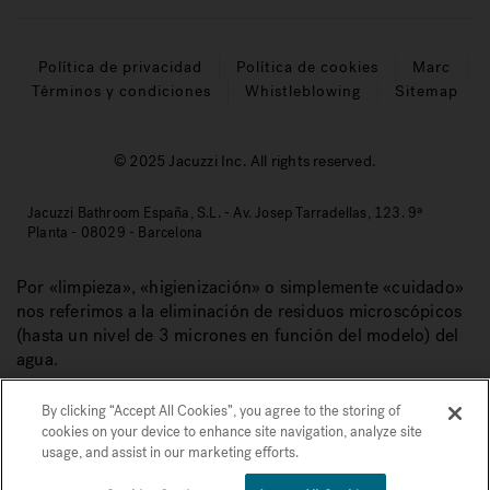
Política de privacidad
Política de cookies
Marc
Términos y condiciones
Whistleblowing
Sitemap
© 2025 Jacuzzi Inc. All rights reserved.
Jacuzzi Bathroom España, S.L. - Av. Josep Tarradellas, 123. 9ª
Planta - 08029 - Barcelona
Por «limpieza», «higienización» o simplemente «cuidado»
nos referimos a la eliminación de residuos microscópicos
(hasta un nivel de 3 micrones en función del modelo) del
agua.
By clicking “Accept All Cookies”, you agree to the storing of
cookies on your device to enhance site navigation, analyze site
usage, and assist in our marketing efforts.